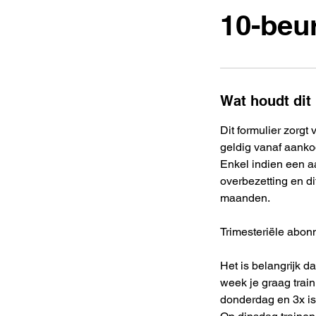
10-beur
Wat houdt dit 
Dit formulier zorg
geldig vanaf aank
Enkel indien een aa
overbezetting en d
maanden.
Trimesteriële abon
Het is belangrijk d
week je graag traini
donderdag en 3x i