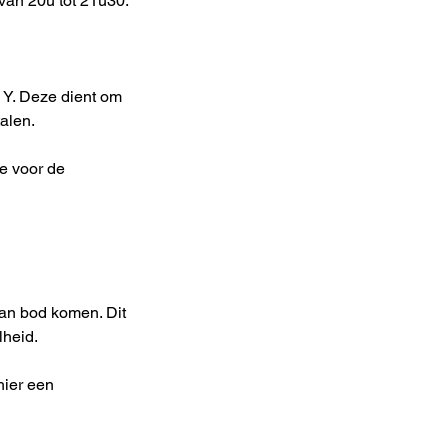
van 20u tot 21u30.
s Y. Deze dient om
talen.
e voor de
aan bod komen. Dit
lheid.
hier een