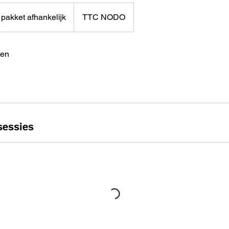
kket
ankelijk
pakket afhankelijk
TTC NODO
sen
essies