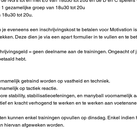
 de NG's tot en met E0 van 18u30 tot 20u en de D en C spelers 
 1 gezamelijke groep van 18u30 tot 20u
 18u30 tot 20u.
 je eveneens een inschrijvingskost te betalen voor Motivation i
ekken. Deze dien je via een apart formulier in te vullen en te be
rijvingsgeld = geen deelname aan de trainingen. Ongeacht of j
betaald hebt.
rnamelijk getraind worden op vastheid en techniek.
amelijk op tactiek reactie.
re stability, stabilisatieoefeningen, en manyball voornamelijk 
ief en kracht verhogend te werken en te werken aan voetensne
en kunnen enkel trainingen opvullen op dinsdag. Enkel indien 
kan hiervan afgeweken worden.