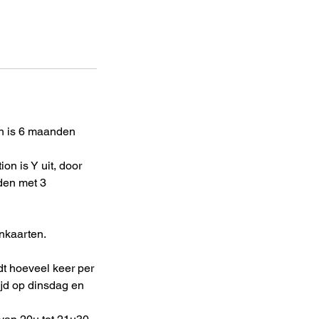
en is 6 maanden
on is Y uit, door
den met 3
nkaarten.
idt hoeveel keer per
tijd op dinsdag en