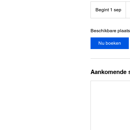
pa
afh
Begint 1 sep
B
e
g
Beschikbare plaat
i
n
Nu boeken
t
1
s
e
Aankomende s
p