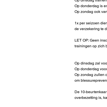
Op dinsdag trainen
Op donderdag is er
Op zondag ook van
1x per seizoen dien
de verzekering te d
LET OP: Geen insch
trainingen op zich 
Op dinsdag zal voo
Op donderdag voorn
Op zondag zullen co
om blessureprevent
De 10-beurtenkaart
overbezetting is, 