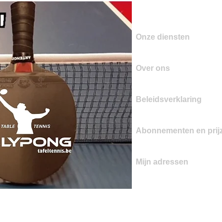
Onze diensten
Over ons
Beleidsverklaring
Abonnementen en prij
Mijn adressen