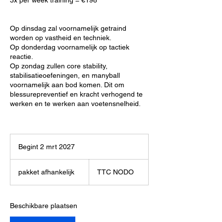
3x per week training = €198
Op dinsdag zal voornamelijk getraind
worden op vastheid en techniek.
Op donderdag voornamelijk op tactiek
reactie.
Op zondag zullen core stability,
stabilisatieoefeningen, en manyball
voornamelijk aan bod komen. Dit om
blessurepreventief en kracht verhogend te
werken en te werken aan voetensnelheid.
Begint 2 mrt 2027
B
e
pakket
g
afhankelijk
pakket afhankelijk
TTC NODO
i
n
t
2
Beschikbare plaatsen
m