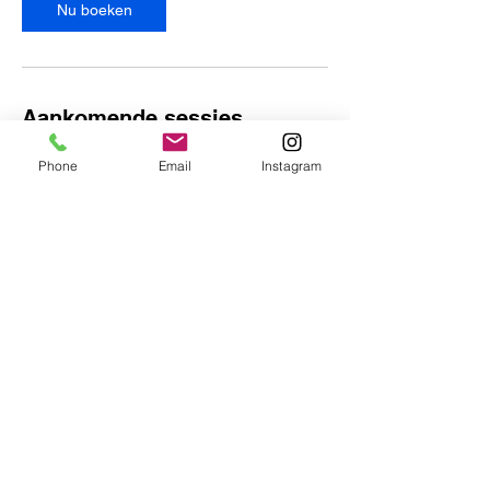
r
Nu boeken
t
2
0
2
7
Aankomende sessies
Phone
Email
Instagram
Nu boeken